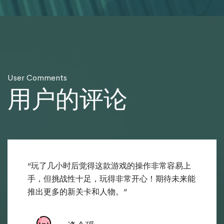
User Comments
用户的评论
**“作为一个老玩家，我很喜欢这款游戏的怀旧
元素。音效和背景音乐做得也很到位，让我回想
起以前的游戏时光。希望开发者能继续更新，加
入更多内容。”**