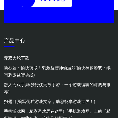
产品中心
无双大蛇下载
新标题：愉快窃取！刺激益智神偷游戏(愉快神偷游戏：续
写刺激益智挑战)
散人无双手游(独行侠无敌手游：一个游戏编辑的评测与推
荐)
扫题目(编写优质游戏文章，助您畅享游戏世界！)
手机游戏网，精彩游戏尽在这里(『手机游戏网』上的『精