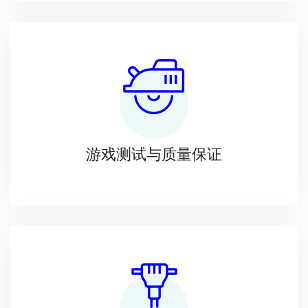
游戏测试与质量保证