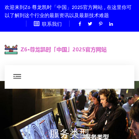
欢迎来到Z6·尊龙凯时「中国」2025官方网站 , 在这里你可
以了解到这个行业的最新资讯以及最新技术难题
联系我们
服务类型