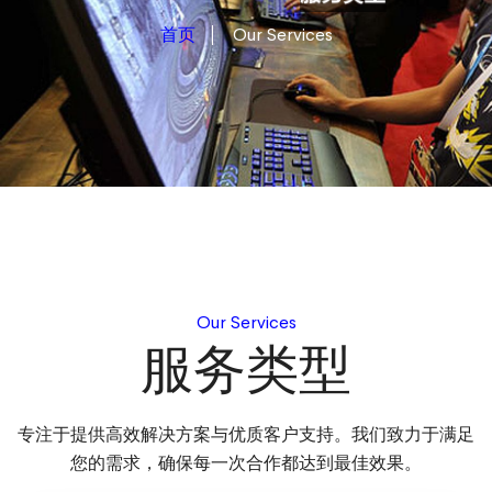
首页
Our Services
Our Services
服务类型
专注于提供高效解决方案与优质客户支持。我们致力于满足
您的需求，确保每一次合作都达到最佳效果。