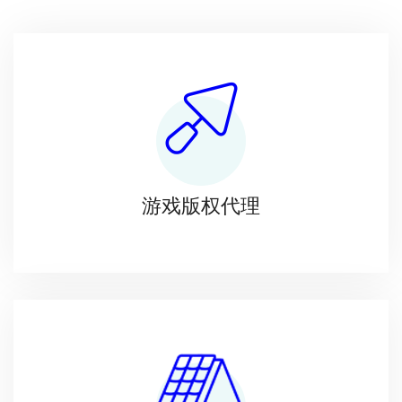
游戏版权代理