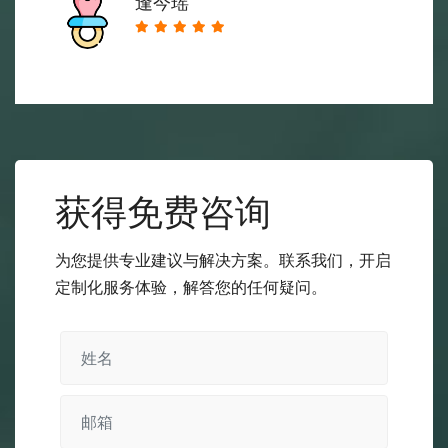
陆冰萍
获得免费咨询
为您提供专业建议与解决方案。联系我们，开启
定制化服务体验，解答您的任何疑问。