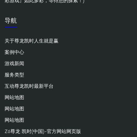
彩游戏』如此多彩，等待您的探索！)
导航
关于尊龙凯时人生就是赢
案例中心
游戏新闻
服务类型
互动尊龙凯时最新平台
网站地图
网站地图
网站地图
Z6尊龙·凯时(中国)-官方网站网页版